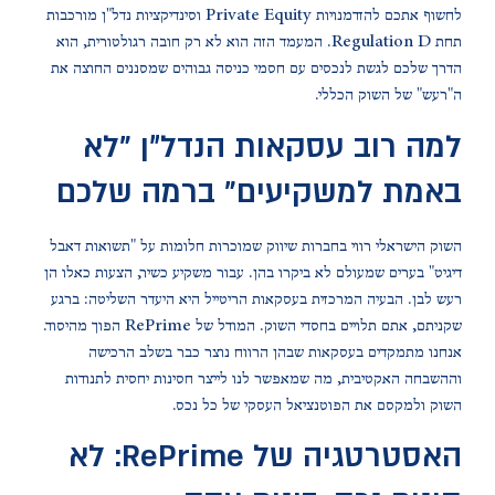
לחשוף אתכם להזדמנויות Private Equity וסינדיקציות נדל"ן מורכבות
תחת Regulation D. המעמד הזה הוא לא רק חובה רגולטורית, הוא
הדרך שלכם לגשת לנכסים עם חסמי כניסה גבוהים שמסננים החוצה את
ה"רעש" של השוק הכללי.
למה רוב עסקאות הנדל״ן "לא
באמת למשקיעים" ברמה שלכם
השוק הישראלי רווי בחברות שיווק שמוכרות חלומות על "תשואות דאבל
דיגיט" בערים שמעולם לא ביקרו בהן. עבור משקיע כשיר, הצעות כאלו הן
רעש לבן. הבעיה המרכזית בעסקאות הריטייל היא היעדר השליטה: ברגע
שקניתם, אתם תלויים בחסדי השוק. המודל של RePrime הפוך מהיסוד.
אנחנו מתמקדים בעסקאות שבהן הרווח נוצר כבר בשלב הרכישה
וההשבחה האקטיבית, מה שמאפשר לנו לייצר חסינות יחסית לתנודות
השוק ולמקסם את הפוטנציאל העסקי של כל נכס.
האסטרטגיה של RePrime: לא