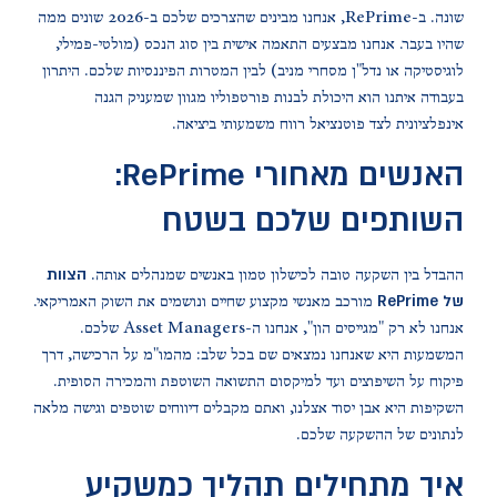
שונה. ב-RePrime, אנחנו מבינים שהצרכים שלכם ב-2026 שונים ממה
שהיו בעבר. אנחנו מבצעים התאמה אישית בין סוג הנכס (מולטי-פמילי,
לוגיסטיקה או נדל"ן מסחרי מניב) לבין המטרות הפיננסיות שלכם. היתרון
בעבודה איתנו הוא היכולת לבנות פורטפוליו מגוון שמעניק הגנה
אינפלציונית לצד פוטנציאל רווח משמעותי ביציאה.
האנשים מאחורי RePrime:
השותפים שלכם בשטח
הצוות
ההבדל בין השקעה טובה לכישלון טמון באנשים שמנהלים אותה.
של RePrime
מורכב מאנשי מקצוע שחיים ונושמים את השוק האמריקאי.
אנחנו לא רק "מגייסים הון", אנחנו ה-Asset Managers שלכם.
המשמעות היא שאנחנו נמצאים שם בכל שלב: מהמו"מ על הרכישה, דרך
פיקוח על השיפוצים ועד למיקסום התשואה השוטפת והמכירה הסופית.
השקיפות היא אבן יסוד אצלנו, ואתם מקבלים דיווחים שוטפים וגישה מלאה
לנתונים של ההשקעה שלכם.
איך מתחילים תהליך כמשקיע