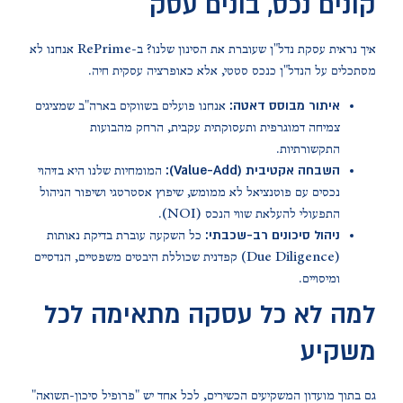
קונים נכס, בונים עסק
איך נראית עסקת נדל"ן שעוברת את הסינון שלנו? ב-RePrime אנחנו לא
מסתכלים על הנדל"ן כנכס סטטי, אלא כאופרציה עסקית חיה.
איתור מבוסס דאטה:
אנחנו פועלים בשווקים בארה"ב שמציגים
צמיחה דמוגרפית ותעסוקתית עקבית, הרחק מהבועות
התקשורתיות.
השבחה אקטיבית (Value-Add):
המומחיות שלנו היא בזיהוי
נכסים עם פוטנציאל לא ממומש, שיפוץ אסטרטגי ושיפור הניהול
התפעולי להעלאת שווי הנכס (NOI).
ניהול סיכונים רב-שכבתי:
כל השקעה עוברת בדיקת נאותות
(Due Diligence) קפדנית שכוללת היבטים משפטיים, הנדסיים
ומיסויים.
למה לא כל עסקה מתאימה לכל
משקיע
גם בתוך מועדון המשקיעים הכשירים, לכל אחד יש "פרופיל סיכון-תשואה"