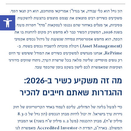
הון נזיל הוא כלי עבודה, אך בנדל"ן אמריקאי מתוחכם, הוא רק תנאי הסף.
פתח סרגל 
משקיעים כשירים רבים מוצאים את עצמם מוצפים בהצעות להשקעות
פסיביות, אך מגלים באיחור שהם נכנסו לעסקאות "מדף" חסרות מעוף.
בשנת 2026, המשקיע הכשיר כבר לא מחפש רק מקום להחנות בו את
הכסף, הוא מחפש אסטרטגיית צמיחה שנשענת על ניהול נכסים אקטיבי
(Asset Management) ויכולת מוכחת להשביח נכסים בשטח. ב-
RePrime, אנחנו מנגישים למשקיעים כשירים את המודל ששימש עד היום
רק גופים מוסדיים: שליטה מלאה בכל שרשרת הערך, ניתוח שווקים כירורגי
ושקיפות שמאפשרת לכם לישון בשקט בזמן שהכסף עובד.
מה זה משקיע כשיר ב-2026:
ההגדרות שאתם חייבים להכיר
כדי לפעול בליגה של הגדולים, עליכם לעמוד באחד הקריטריונים של חוק
ניירות ערך בישראל. זה יכול להיות מבחן הנכסים (הון נזיל של כ-8.3
מיליון ש"ח), מבחן ההכנסה (מעל 1.2 מיליון ש"ח בשנה) או המבחן
המשולב. בארה"ב, הגדרת ה-Accredited Investor מאפשרת לנו